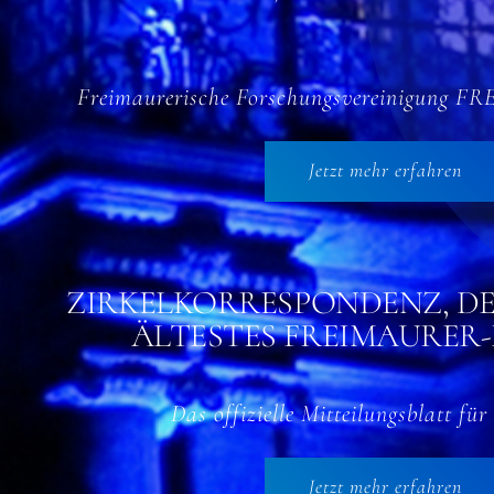
Freimaurerische Forschungsvereinigung F
Jetzt mehr erfahren
ZIRKELKORRESPONDENZ, D
ÄLTESTES FREIMAURER
Das offizielle Mitteilungsblatt fü
Jetzt mehr erfahren