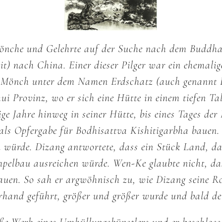
Mönche und Gelehrte auf der Suche nach dem Buddh
t) nach China. Einer dieser Pilger war ein ehemali
in Mönch unter dem Namen Erdschatz (auch genannt
i Provinz, wo er sich eine Hütte in einem tiefen Tal 
ge Jahre hinweg in seiner Hütte, bis eines Tages de
als Opfergabe für Bodhisattva Kishitigarbha bauen.
en würde. Dizang antwortete, dass ein Stück Land,
pelbau ausreichen würde. Wen-Ke glaubte nicht, das
auen. So sah er argwöhnisch zu, wie Dizang seine R
erhand geführt, größer und größer wurde und bald d