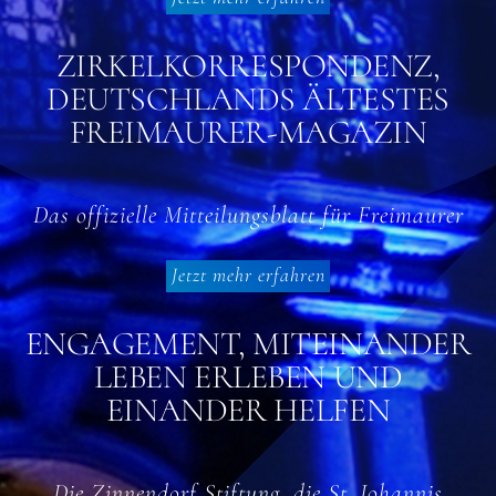
ZIRKELKORRESPONDENZ,
DEUTSCHLANDS ÄLTESTES
FREIMAURER-MAGAZIN
Das offizielle Mitteilungsblatt für Freimaurer
Jetzt mehr erfahren
ENGAGEMENT, MITEINANDER
LEBEN ERLEBEN UND
EINANDER HELFEN
Die Zinnendorf Stiftung, die St. Johannis