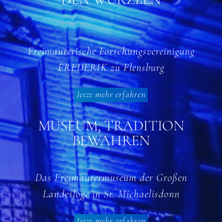
DEN WURZELN
Freimaurerische Forschungsvereinigung
FREDERIK zu Flensburg
Jetzt mehr erfahren
MUSEUM, TRADITION
BEWAHREN
Das Freimaurermuseum der Großen
Landesloge in St. Michaelisdonn
Jetzt mehr erfahren