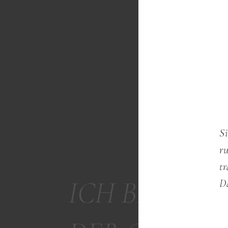
S
r
tr
D
ICH BIN