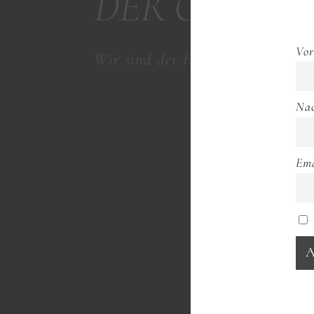
DER ORDEN
Vo
Wir sind der Freimaurerorden
Na
Ema