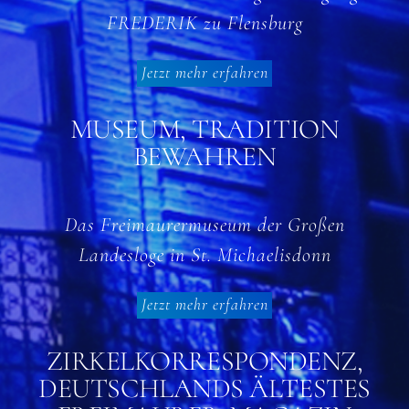
FREDERIK zu Flensburg
Jetzt mehr erfahren
MUSEUM, TRADITION
BEWAHREN
Das Freimaurermuseum der Großen
Landesloge in St. Michaelisdonn
Jetzt mehr erfahren
ZIRKELKORRESPONDENZ,
DEUTSCHLANDS ÄLTESTES