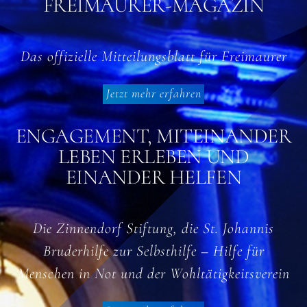
FREIMAURER-MAGAZIN
Das offizielle Mitteilungsblatt für Freimaurer
Jetzt mehr erfahren
ENGAGEMENT, MITEINANDER
LEBEN ERLEBEN UND
EINANDER HELFEN
Die Zinnendorf Stiftung, die St. Johannis
Bruderhilfe zur Selbsthilfe – Hilfe für
Menschen in Not und der Wohltätigkeitsverein