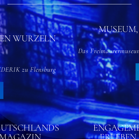
MUSEUM,
DEN WURZELN
Das Freimaurermuseum
REDERIK zu Flensburg
EUTSCHLANDS
ENGAGEME
-MAGAZIN
ERLEBEN