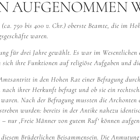
N AUFGENOMMEN 
ca. 750 bis 400 v. Chr.) oberste Beamte, die im Ho
gsgeschäfte waren.
ng für drei Jahre gewählt. Es war im Wesentliche
en sich ihre Funktionen auf religiöse Aufgaben und d
Amtsantritt in den Hohen Rat einer Befragung durch
nach ihrer Herkunft befragt und ob sie ein rechtscha
waren. Nach der Befragung mussten die Archonten ei
nstreben wurden: bereits in der Antike nahezu identi
ft – nur ‚Freie Männer von gutem Ruf‘ können aufg
ei diesem Brüderlichen Beisammensein. Die Anmutung