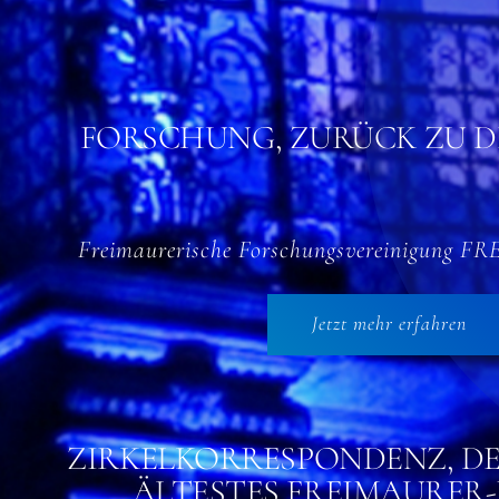
FORSCHUNG, ZURÜCK ZU 
Freimaurerische Forschungsvereinigung F
Jetzt mehr erfahren
ZIRKELKORRESPONDENZ, D
ÄLTESTES FREIMAURER