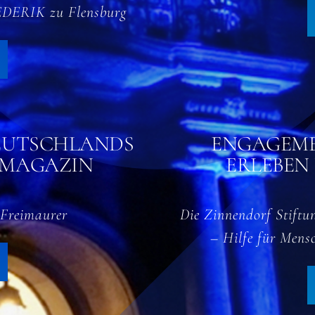
REDERIK zu Flensburg
EUTSCHLANDS
ENGAGEME
-MAGAZIN
ERLEBEN
r Freimaurer
Die Zinnendorf Stiftun
– Hilfe für Mens