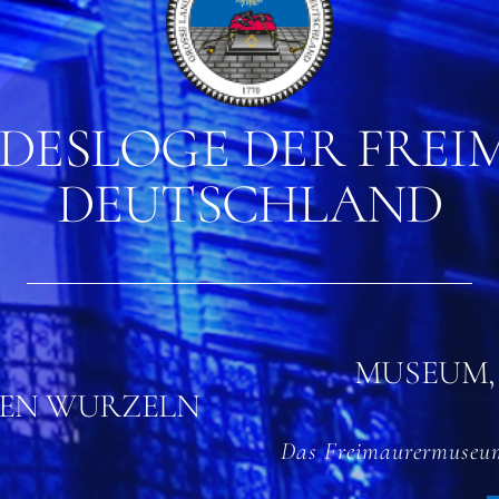
DESLOGE DER FREIM
EUTSCHLAND
MUSEUM,
DEN WURZELN
Das Freimaurermuseum