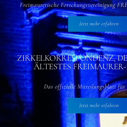
Freimaurerische Forschungsvereinigung F
Jetzt mehr erfahren
ZIRKELKORRESPONDENZ, D
ÄLTESTES FREIMAURER
Das offizielle Mitteilungsblatt fü
Jetzt mehr erfahren