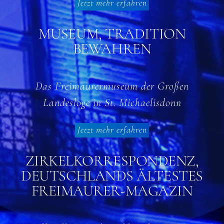
Jetzt mehr erfahren
MUSEUM, TRADITION
BEWAHREN
Das Freimaurermuseum der Großen
Landesloge in St. Michaelisdonn
Jetzt mehr erfahren
ZIRKELKORRESPONDENZ,
DEUTSCHLANDS ÄLTESTES
FREIMAURER-MAGAZIN