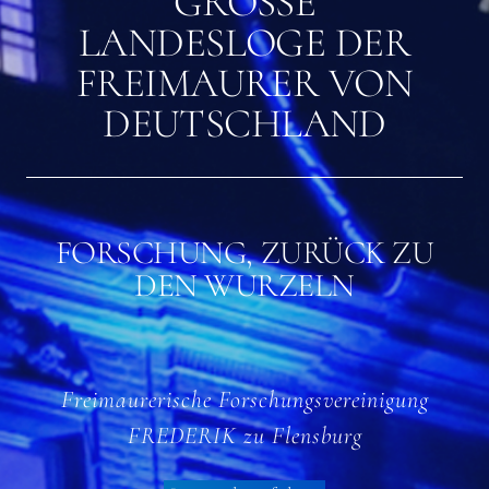
GROSSE L
ANDESLOGE DER F
REIMAURER VON D
EUTSCHLAND
FORSCHUNG, ZURÜCK ZU
DEN WURZELN
Freimaurerische Forschungsvereinigung
FREDERIK zu Flensburg