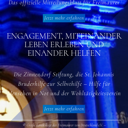
Das offizielle Mitteilungsblatt für Freimaurer
Jetzt mehr erfahren
ENGAGEMENT, MITEINANDER
LEBEN ERLEBEN UND
EINANDER HELFEN
Die Zinnendorf Stiftung, die St. Johannis
Bruderhilfe zur Selbsthilfe – Hilfe für
Menschen in Not und der Wohltätigkeitsverein
Jetzt mehr erfahren
® Große Landesloge der Freimaurer von Deutschland e.V. –