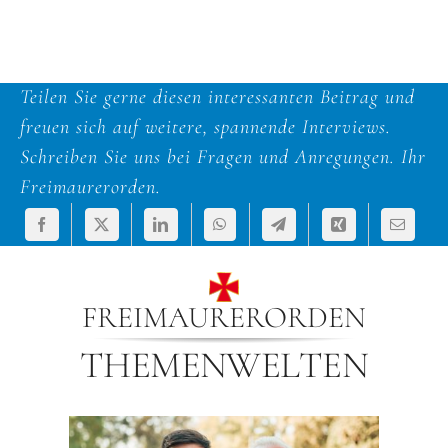
Teilen Sie gerne diesen interessanten Beitrag und
freuen sich auf weitere, spannende Interviews.
Schreiben Sie uns bei Fragen und Anregungen. Ihr
Freimaurerorden.
FREIMAURERORDEN
THEMENWELTEN