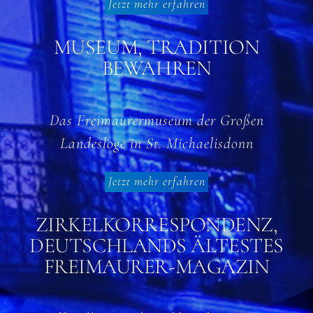
Jetzt mehr erfahren
MUSEUM, TRADITION
BEWAHREN
Das Freimaurermuseum der Großen
Landesloge in St. Michaelisdonn
Jetzt mehr erfahren
ZIRKELKORRESPONDENZ,
DEUTSCHLANDS ÄLTESTES
FREIMAURER-MAGAZIN