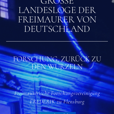
GROSSE L
ANDESLOGE DER F
REIMAURER VON D
EUTSCHLAND
FORSCHUNG, ZURÜCK ZU
DEN WURZELN
Freimaurerische Forschungsvereinigung
FREDERIK zu Flensburg