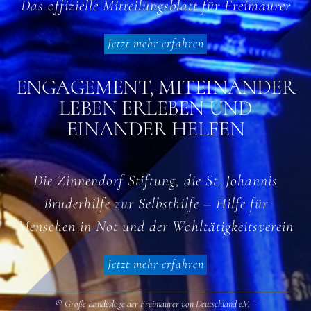
Das offizielle Mitteilungsblatt für Freimaurer
Jetzt mehr erfahren
ENGAGEMENT, MITEINANDER
LEBEN ERLEBEN UND
EINANDER HELFEN
Die Zinnendorf Stiftung, die St. Johannis
Bruderhilfe zur Selbsthilfe – Hilfe für
Menschen in Not und der Wohltätigkeitsverein
Jetzt mehr erfahren
® Große Landesloge der Freimaurer von Deutschland e.V. –